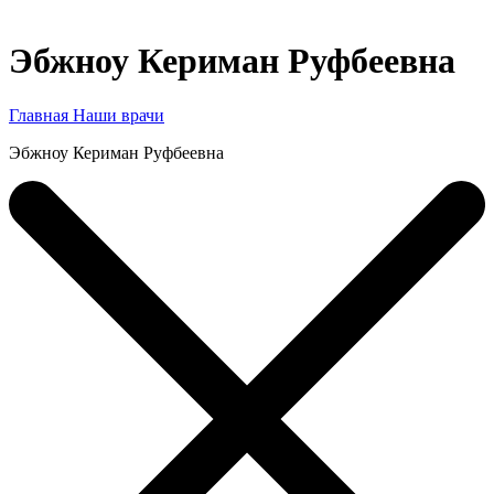
Эбжноу Кериман Руфбеевна
Главная
Наши врачи
Эбжноу Кериман Руфбеевна