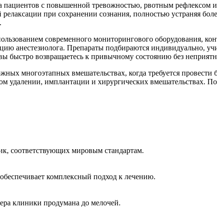
та пациентов с повышенной тревожностью, рвотным рефлексом 
 релаксации при сохранении сознания, полностью устраняя бол
.
пользованием современного мониторингового оборудования, ко
ацию анестезиолога. Препараты подбираются индивидуально, учи
я вы быстро возвращаетесь к привычному состоянию без неприя
ожных многоэтапных вмешательствах, когда требуется провести 
ом удалении, имплантации и хирургических вмешательствах. По
ик, соответствующих мировым стандартам.
обеспечивает комплексный подход к лечению.
ера клиники продумана до мелочей.