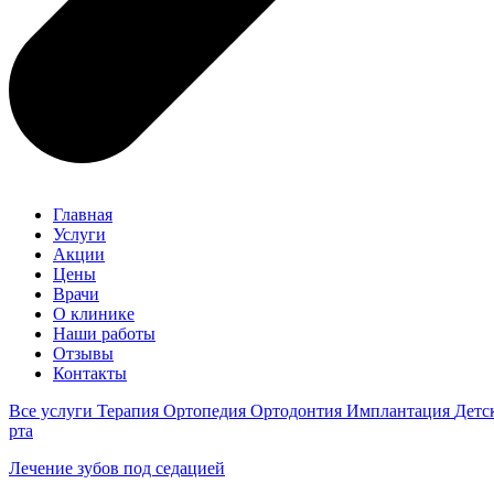
Главная
Услуги
Акции
Цены
Врачи
О клинике
Наши работы
Отзывы
Контакты
Все услуги
Терапия
Ортопедия
Ортодонтия
Имплантация
Детс
рта
Лечение зубов под седацией