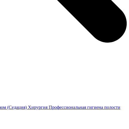
зом (Седация)
Хирургия
Профессиональная гигиена полости