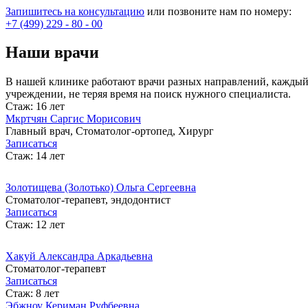
Запишитесь на консультацию
или позвоните нам по номеру:
+7 (499) 229 - 80 - 00
Наши врачи
В нашей клинике работают врачи разных направлений, каждый 
учреждении, не теряя время на поиск нужного специалиста.
Стаж: 16 лет
Мкртчян Саргис Морисович
Главный врач, Стоматолог-ортопед, Хирург
Записаться
Стаж: 14 лет
Золотищева (Золотько) Ольга Сергеевна
Стоматолог-терапевт, эндодонтист
Записаться
Стаж: 12 лет
Хакуй Александра Аркадьевна
Cтоматолог-терапевт
Записаться
Стаж: 8 лет
Эбжноу Кериман Руфбеевна